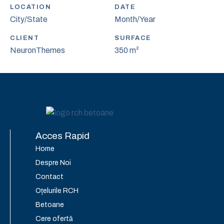
LOCATION
DATE
City/State
Month/Year
CLIENT
SURFACE
NeuronThemes
350 m²
Acces Rapid
Home
Despre Noi
Contact
Oțelurile RCH
Betoane
Cere ofertă