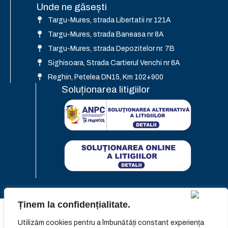
Unde ne găsești
Targu-Mures, strada Libertatii nr 121A
Targu-Mures, strada Baneasa nr 8A
Targu-Mures, strada Depozitelor nr. 7B
Sighisoara, Strada Cartierul Venchi nr 6A
Reghin, Petelea DN15, Km 102+900
Soluționarea litigiilor
Ținem la confidențialitate.
Termeni &
Designed with love by Amu-Media
Utilizăm cookies pentru a îmbunătăți constant experiența
Condiții