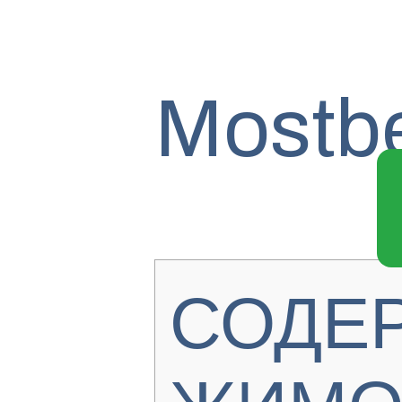
Mostbe
СОДЕ