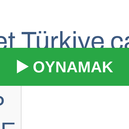
t Türkiye c
▶️ OYNAMAK
Р