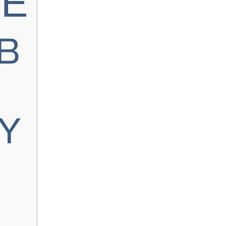
Е
B
Y
N