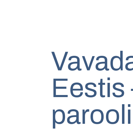
Vavada
Eestis 
parool