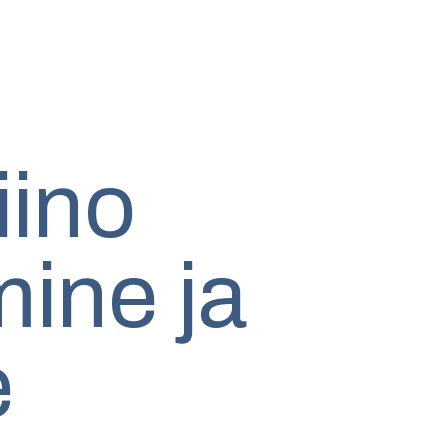
iino
mine ja
e