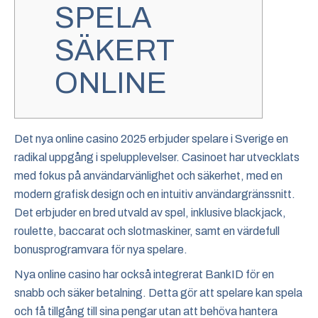
SPELA
SÄKERT
ONLINE
Det nya online casino 2025 erbjuder spelare i Sverige en
radikal uppgång i spelupplevelser. Casinoet har utvecklats
med fokus på användarvänlighet och säkerhet, med en
modern grafisk design och en intuitiv användargränssnitt.
Det erbjuder en bred utvald av spel, inklusive blackjack,
roulette, baccarat och slotmaskiner, samt en värdefull
bonusprogramvara för nya spelare.
Nya online casino har också integrerat BankID för en
snabb och säker betalning. Detta gör att spelare kan spela
och få tillgång till sina pengar utan att behöva hantera