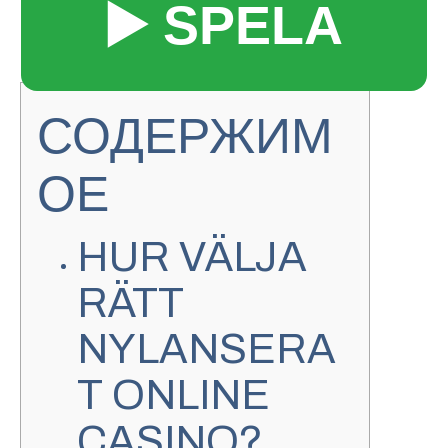
▶️ SPELA
СОДЕРЖИМ
ОЕ
HUR VÄLJA
RÄTT
NYLANSERA
T ONLINE
CASINO?