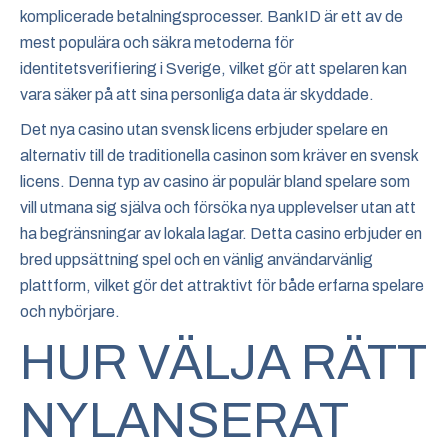
komplicerade betalningsprocesser. BankID är ett av de
mest populära och säkra metoderna för
identitetsverifiering i Sverige, vilket gör att spelaren kan
vara säker på att sina personliga data är skyddade.
Det nya casino utan svensk licens erbjuder spelare en
alternativ till de traditionella casinon som kräver en svensk
licens. Denna typ av casino är populär bland spelare som
vill utmana sig själva och försöka nya upplevelser utan att
ha begränsningar av lokala lagar. Detta casino erbjuder en
bred uppsättning spel och en vänlig användarvänlig
plattform, vilket gör det attraktivt för både erfarna spelare
och nybörjare.
HUR VÄLJA RÄTT
NYLANSERAT