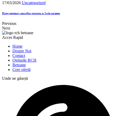
17/03/2026
Uncategorized
Популярные способы оплаты в 1win казино
Previous
Next
Acces Rapid
Home
Despre Noi
Contact
Oțelurile RCH
Betoane
Cere ofertă
Unde ne găsești