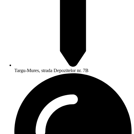
Targu-Mures, strada Depozitelor nr. 7B