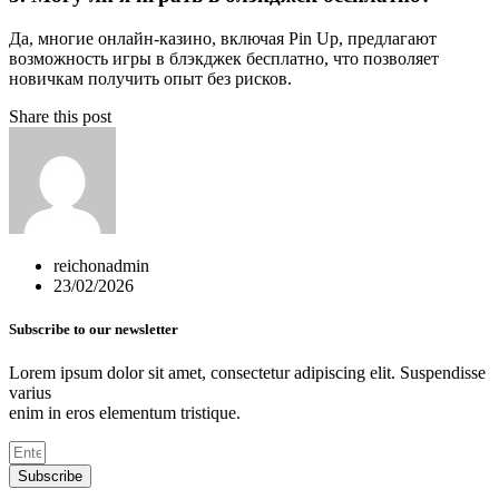
Да, многие онлайн-казино, включая Pin Up, предлагают
возможность игры в блэкджек бесплатно, что позволяет
новичкам получить опыт без рисков.
Share this post
reichonadmin
23/02/2026
Subscribe to our newsletter
Lorem ipsum dolor sit amet, consectetur adipiscing elit. Suspendisse
varius
enim in eros elementum tristique.
Subscribe