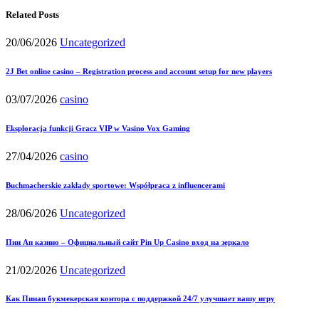
Related Posts
20/06/2026
Uncategorized
2J Bet online casino – Registration process and account setup for new players
03/07/2026
casino
Eksploracja funkcji Gracz VIP w Vasino Vox Gaming
27/04/2026
casino
Buchmacherskie zakłady sportowe: Współpraca z influencerami
28/06/2026
Uncategorized
Пин Ап казино – Официальный сайт Pin Up Casino вход на зеркало
21/02/2026
Uncategorized
Как Пинап букмекерская контора с поддержкой 24/7 улучшает вашу игру