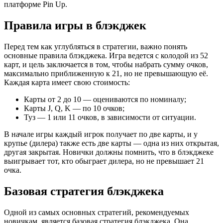
платформе Pin Up.
Правила игры в блэкджек
Перед тем как углубляться в стратегии, важно понять
основные правила блэкджека. Игра ведется с колодой из 52
карт, и цель заключается в том, чтобы набрать сумму очков,
максимально приближенную к 21, но не превышающую её.
Каждая карта имеет свою стоимость:
Карты от 2 до 10 — оцениваются по номиналу;
Карты J, Q, K — по 10 очков;
Туз — 1 или 11 очков, в зависимости от ситуации.
В начале игры каждый игрок получает по две карты, и у
крупье (дилера) также есть две карты — одна из них открытая,
другая закрытая. Новички должны помнить, что в блэкджеке
выигрывает тот, кто обыграет дилера, но не превышает 21
очка.
Базовая стратегия блэкджека
Одной из самых основных стратегий, рекомендуемых
новичкам, является базовая стратегия блэкджека. Она