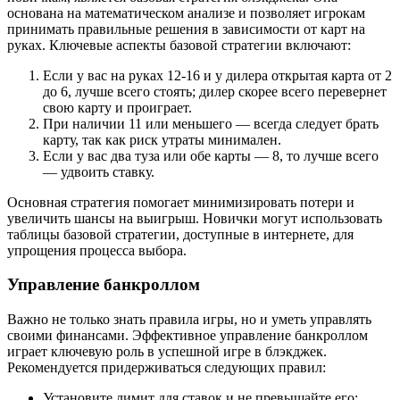
основана на математическом анализе и позволяет игрокам
принимать правильные решения в зависимости от карт на
руках. Ключевые аспекты базовой стратегии включают:
Если у вас на руках 12-16 и у дилера открытая карта от 2
до 6, лучше всего стоять; дилер скорее всего перевернет
свою карту и проиграет.
При наличии 11 или меньшего — всегда следует брать
карту, так как риск утраты минимален.
Если у вас два туза или обе карты — 8, то лучше всего
— удвоить ставку.
Основная стратегия помогает минимизировать потери и
увеличить шансы на выигрыш. Новички могут использовать
таблицы базовой стратегии, доступные в интернете, для
упрощения процесса выбора.
Управление банкроллом
Важно не только знать правила игры, но и уметь управлять
своими финансами. Эффективное управление банкроллом
играет ключевую роль в успешной игре в блэкджек.
Рекомендуется придерживаться следующих правил:
Установите лимит для ставок и не превышайте его;