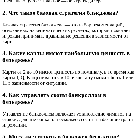
превышающую её. Главное — обыграть дилера.
2. Что такое базовая стратегия блэкджека?
Базовая стратегия блэкджека — это набор рекомендаций,
основанных на математических расчетах, который помогает
игрокам принимать правильные решения в зависимости от
карт.
3. Какие карты имеют наибольшую ценность в
блэкджеке?
Карты от 2 до 10 имеют ценность по номиналу, в то время как
карты J, Q, K оцениваются в 10 очков, а туз может быть 1 или
11 в зависимости от ситуации.
4. Как управлять своим банкроллом в
блэкджеке?
Управление банкроллом включает установление лимитов на
ставки, деление банка на несколько сессий и избегание грани
игромании.
5. Могу ли я играть в блэкджек бесплатно?