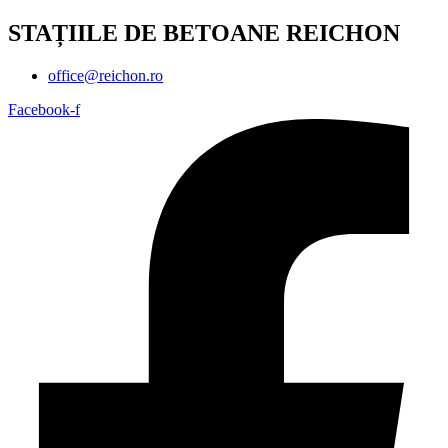
STAȚIILE DE BETOANE REICHON
office@reichon.ro
Facebook-f